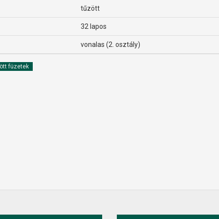
tűzött
32 lapos
vonalas (2. osztály)
ött füzetek