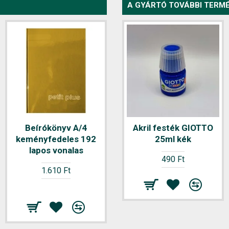
A GYÁRTÓ TOVÁBBI TERMÉ
NEM KAPHATÓ
Beírókönyv A/4
Beírókönyv A/4 pvc
Akril festék GIOTTO
keményfedeles 192
200 lapos vonalas
25ml kék
lapos vonalas
1.830 Ft
490 Ft
1.610 Ft