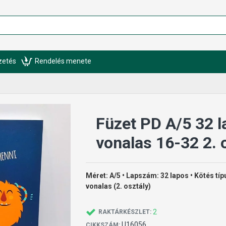
izetés
Rendelés menete
Füzet PD A/5 32 l
vonalas 16-32 2. 
Méret: A/5 • Lapszám: 32 lapos • Kötés típ
vonalas (2. osztály)
2
RAKTÁRKÉSZLET:
U16056
CIKKSZÁM: