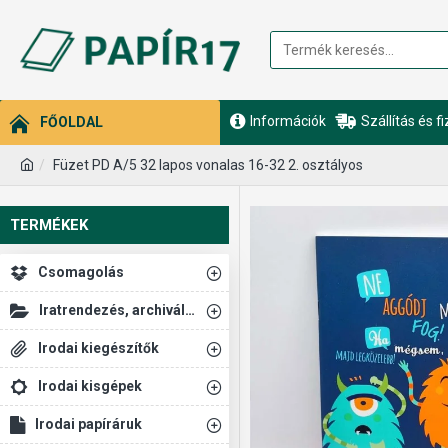
Információk
Szállítás és f
FŐOLDAL
Füzet PD A/5 32 lapos vonalas 16-32 2. osztályos
TERMÉKEK
Csomagolás
Iratrendezés, archiválás
Irodai kiegészítők
Irodai kisgépek
Irodai papíráruk