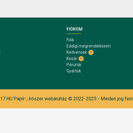
FIÓKOM
Fiók
Eddigi megrendeléseim
t
Kedvencek
0
Kosár
0
Pénztár
Gyártók
7.HU Papír-, írószer webáruház © 2022-2025 - Minden jog fenn