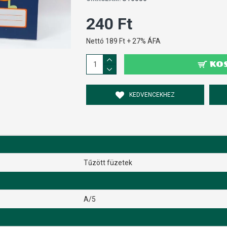
240 Ft
Nettó 189 Ft + 27% ÁFA
KO
KEDVENCEKHEZ
Tűzött füzetek
A/5