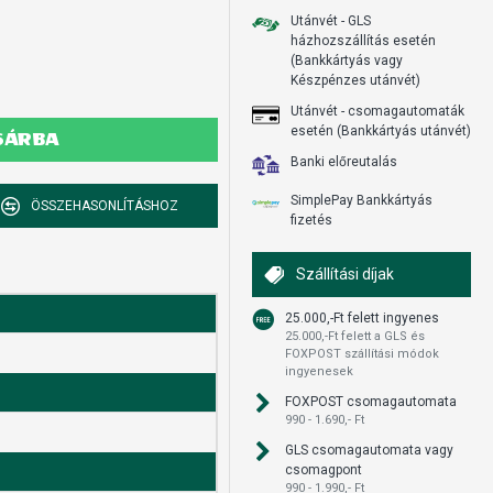
Utánvét - GLS
házhozszállítás esetén
(Bankkártyás vagy
Készpénzes utánvét)
Utánvét - csomagautomaták
esetén (Bankkártyás utánvét)
SÁRBA
Banki előreutalás
SimplePay Bankkártyás
ÖSSZEHASONLÍTÁSHOZ
fizetés
Szállítási díjak
25.000,-Ft felett ingyenes
25.000,-Ft felett a GLS és
FOXPOST szállítási módok
ingyenesek
FOXPOST csomagautomata
990 - 1.690,- Ft
GLS csomagautomata vagy
csomagpont
990 - 1.990,- Ft