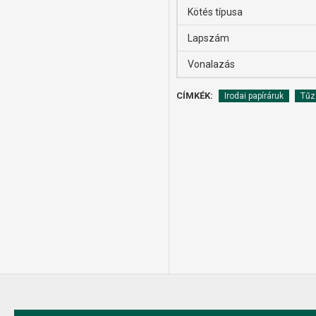
Kötés típusa
Lapszám
Vonalazás
CÍMKÉK:
Irodai papíráruk
Tűz