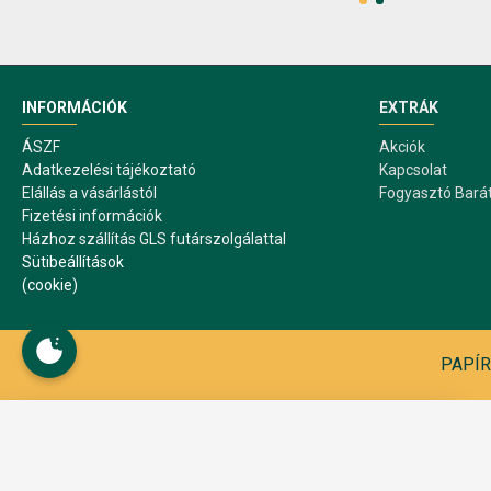
INFORMÁCIÓK
EXTRÁK
ÁSZF
Akciók
Adatkezelési tájékoztató
Kapcsolat
Elállás a vásárlástól
Fogyasztó Bará
Fizetési információk
Házhoz szállítás GLS futárszolgálattal
Sütibeállítások
(cookie)
PAPÍR1
Sütibeállítások
A webáruház működése közben sütiket használ. A