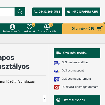
06-30/268-9514
INFO@PAPIR17.HU
0
0
0 termék - 0 Ft
Felhasználói fiók
Kedvencek
Összehasonlítás
Szállítási módok
apos
GLS házhozszállítás
osztályos
GLS csomagpont
GLS csomagautomata
usa: tűzött • Vonalazás:
FOXPOST csomagautomata
-
Fizetési módok