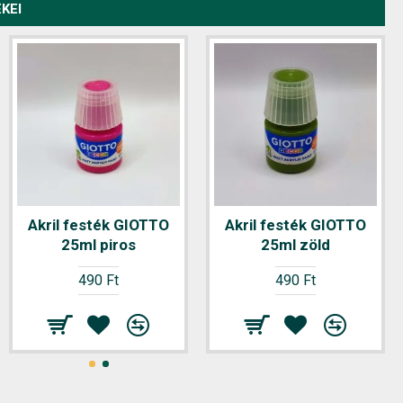
KEI
Beírókönyv Blackberry
Akril festék GIOTTO
Akril festék GIOTTO
A/4 puhafedeles 70
25ml piros
25ml zöld
lapos kockás
490 Ft
490 Ft
490 Ft