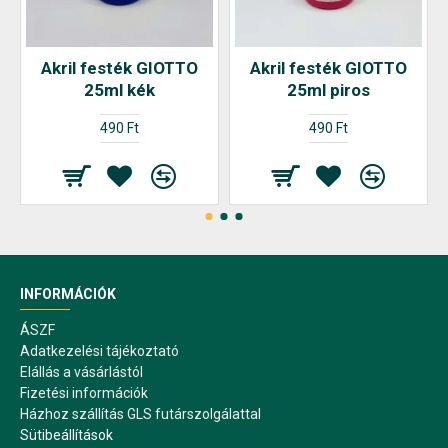
Akril festék GIOTTO
Akril festék GIOTTO
25ml kék
25ml piros
490 Ft
490 Ft
INFORMÁCIÓK
ÁSZF
Adatkezelési tájékoztató
Elállás a vásárlástól
Fizetési információk
Házhoz szállítás GLS futárszolgálattal
Sütibeállítások