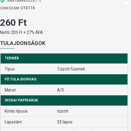
4
-
RAKTÁRKÉSZLET:
U16116
CIKKSZÁM:
260 Ft
Nettó 205 Ft + 27% ÁFA
TULAJDONSÁGOK
TERMÉK
Típus
Tűzött füzetek
FŐ TULAJDONSÁG
Méret
A/5
IRODAI PAPÍRÁRUK
Kötés típusa
tűzött
Lapszám
32 lapos