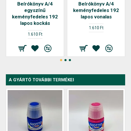
Beírókönyv A/4
Beírókönyv A/4
egyszínű
keményfedeles 192
keményfedeles 192
lapos vonalas
lapos kockás
1.610 Ft
1.610 Ft
A GYÁRTÓ TOVÁBBI TERMÉKEI