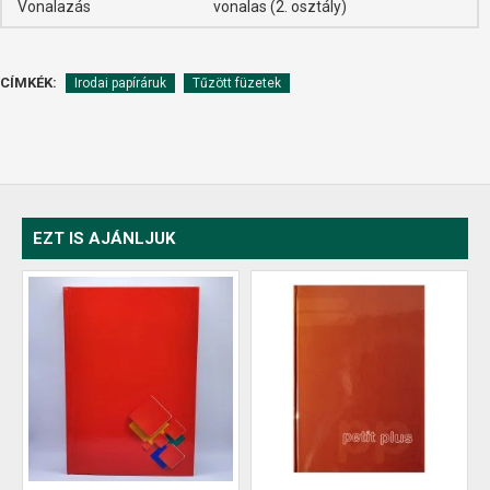
Vonalazás
vonalas (2. osztály)
CÍMKÉK:
Irodai papíráruk
Tűzött füzetek
EZT IS AJÁNLJUK