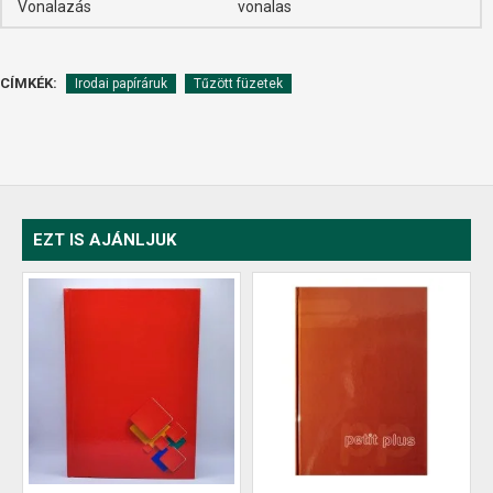
Vonalazás
vonalas
CÍMKÉK:
Irodai papíráruk
Tűzött füzetek
EZT IS AJÁNLJUK