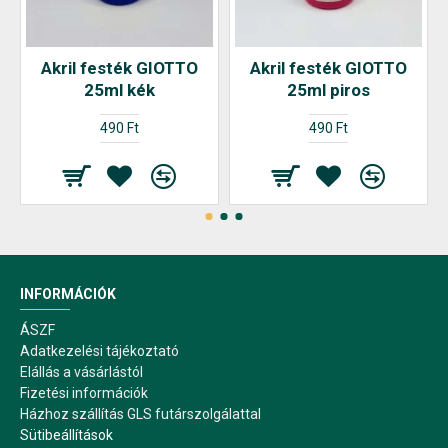
Akril festék GIOTTO
Akril festék GIOTTO
25ml kék
25ml piros
490 Ft
490 Ft
INFORMÁCIÓK
ÁSZF
Adatkezelési tájékoztató
Elállás a vásárlástól
Fizetési információk
Házhoz szállítás GLS futárszolgálattal
Sütibeállítások