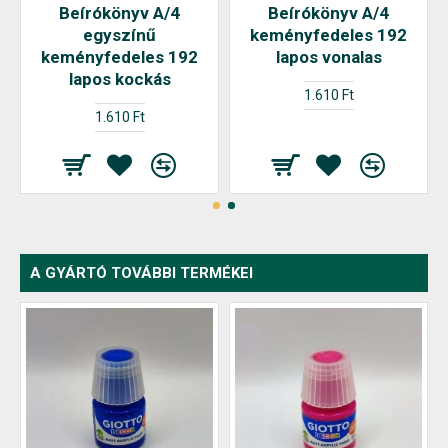
Beírókönyv A/4
Beírókönyv A/4
egyszínű
keményfedeles 192
keményfedeles 192
lapos vonalas
lapos kockás
1.610 Ft
1.610 Ft
A GYÁRTÓ TOVÁBBI TERMÉKEI