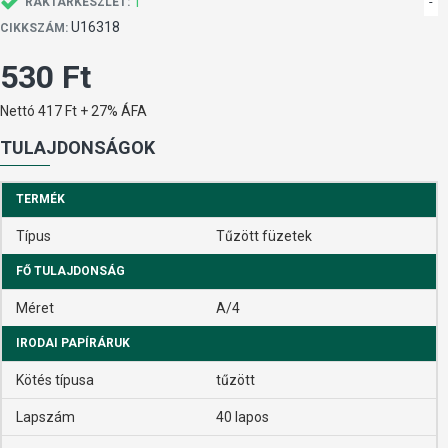
1
-
RAKTÁRKÉSZLET:
U16318
CIKKSZÁM:
530 Ft
Nettó 417 Ft + 27% ÁFA
TULAJDONSÁGOK
TERMÉK
Típus
Tűzött füzetek
FŐ TULAJDONSÁG
Méret
A/4
IRODAI PAPÍRÁRUK
Kötés típusa
tűzött
Lapszám
40 lapos