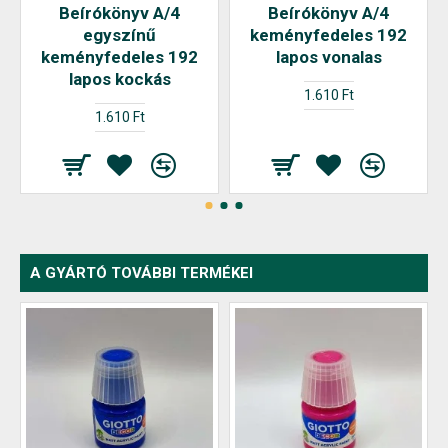
Beírókönyv A/4
Beírókönyv A/4
egyszínű
keményfedeles 192
keményfedeles 192
lapos vonalas
lapos kockás
1.610 Ft
1.610 Ft
A GYÁRTÓ TOVÁBBI TERMÉKEI