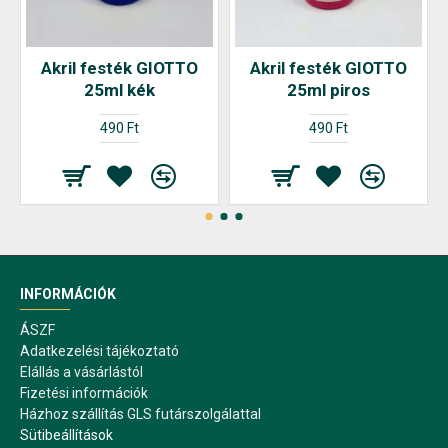
Akril festék GIOTTO
Akril festék GIOTTO
25ml kék
25ml piros
490 Ft
490 Ft
INFORMÁCIÓK
ÁSZF
Adatkezelési tájékoztató
Elállás a vásárlástól
Fizetési információk
Házhoz szállítás GLS futárszolgálattal
Sütibeállítások