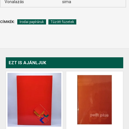
Vonalazás
sima
CÍMKÉK:
Irodai papíráruk
Tűzött füzetek
EZT IS AJÁNLJUK