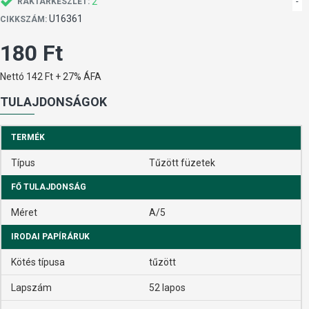
2
-
RAKTÁRKÉSZLET:
U16361
CIKKSZÁM:
180 Ft
Nettó 142 Ft + 27% ÁFA
TULAJDONSÁGOK
TERMÉK
Típus
Tűzött füzetek
FŐ TULAJDONSÁG
Méret
A/5
IRODAI PAPÍRÁRUK
Kötés típusa
tűzött
Lapszám
52 lapos