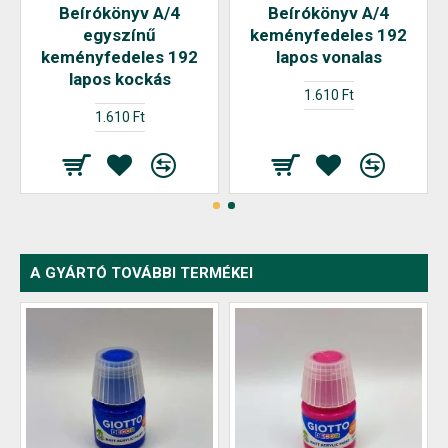
Beírókönyv A/4
Beírókönyv A/4
egyszínű
keményfedeles 192
keményfedeles 192
lapos vonalas
lapos kockás
1.610 Ft
1.610 Ft
A GYÁRTÓ TOVÁBBI TERMÉKEI