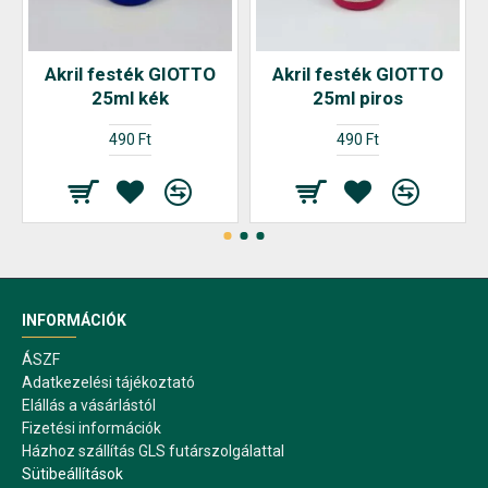
Akril festék GIOTTO
Akril festék GIOTTO
25ml kék
25ml piros
490 Ft
490 Ft
INFORMÁCIÓK
ÁSZF
Adatkezelési tájékoztató
Elállás a vásárlástól
Fizetési információk
Házhoz szállítás GLS futárszolgálattal
Sütibeállítások