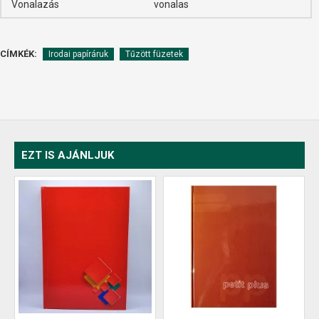
Vonalazás
vonalas
CÍMKÉK:
Irodai papíráruk
Tűzött füzetek
EZT IS AJÁNLJUK