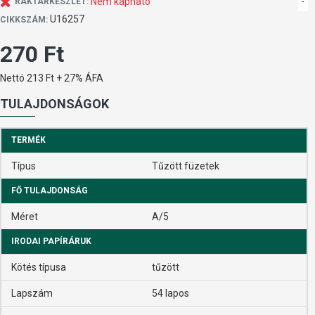
Nem kapható
-
RAKTÁRKÉSZLET:
U16257
CIKKSZÁM:
270 Ft
Nettó 213 Ft + 27% ÁFA
TULAJDONSÁGOK
TERMÉK
Típus
Tűzött füzetek
FŐ TULAJDONSÁG
Méret
A/5
IRODAI PAPÍRÁRUK
Kötés típusa
tűzött
Lapszám
54 lapos