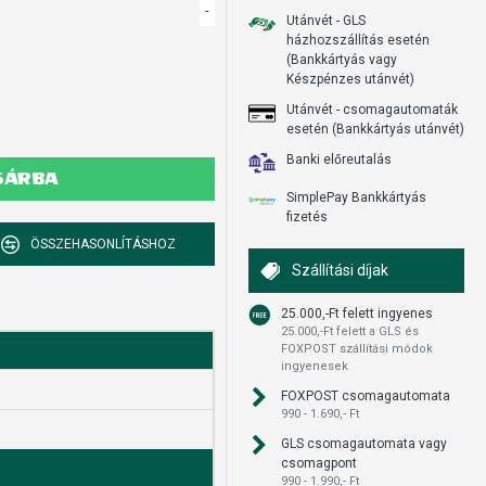
-
Utánvét - GLS
házhozszállítás esetén
(Bankkártyás vagy
Készpénzes utánvét)
Utánvét - csomagautomaták
esetén (Bankkártyás utánvét)
Banki előreutalás
SÁRBA
SimplePay Bankkártyás
fizetés
ÖSSZEHASONLÍTÁSHOZ
Szállítási díjak
25.000,-Ft felett ingyenes
25.000,-Ft felett a GLS és
FOXPOST szállítási módok
ingyenesek
FOXPOST csomagautomata
990 - 1.690,- Ft
GLS csomagautomata vagy
csomagpont
990 - 1.990,- Ft