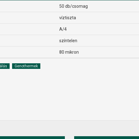
50 db/csomag
víztiszta
A/4
színtelen
80 mikron
álás
Genothermek