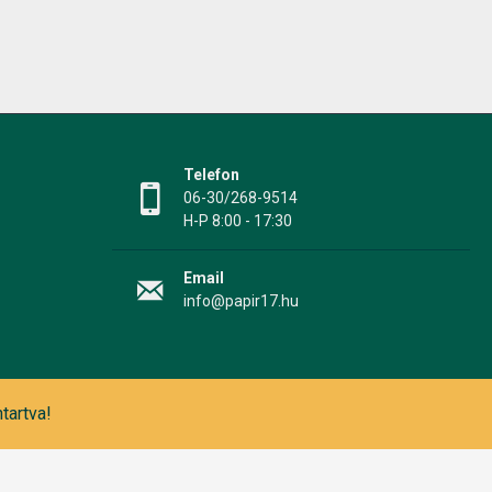
Telefon
06-30/268-9514
H-P 8:00 - 17:30
Email
info@papir17.hu
tartva!