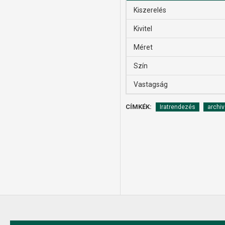
Kiszerelés
Kivitel
Méret
Szín
Vastagság
CÍMKÉK:
Iratrendezés
archiv