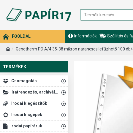
Információk
Szállítás és f
FŐOLDAL
Genotherm PD A/4 35-38 mikron narancsos lefűzhető 100 db
TERMÉKEK
Csomagolás
Iratrendezés, archiválás
Irodai kiegészítők
Irodai kisgépek
Irodai papíráruk