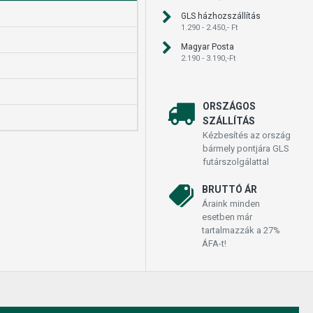
GLS házhozszállítás
1.290 - 2.450,- Ft
Magyar Posta
2.190 - 3.190,-Ft
ORSZÁGOS
SZÁLLÍTÁS
Kézbesítés az ország
bármely pontjára GLS
futárszolgálattal
BRUTTÓ ÁR
Áraink minden
esetben már
tartalmazzák a 27%
ÁFA-t!