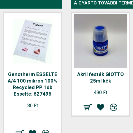
A GYÁRTÓ TOVÁBBI TERMÉ
Genotherm ESSELTE
Genotherm FORTUNA
Akril festék GIOTTO
A/4 100 mikron 100%
A/4 80 mikron
25ml kék
Recycled PP 1db
narancsos 100
490 Ft
Esselte: 627496
db/csomag
80 Ft
1.570 Ft