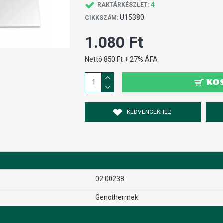
4
RAKTÁRKÉSZLET:
U15380
CIKKSZÁM:
1.080 Ft
Nettó 850 Ft + 27% ÁFA
KO
KEDVENCEKHEZ
02.00238
Genothermek