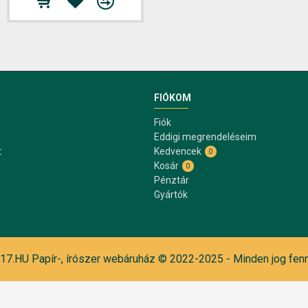
FIÓKOM
Fiók
Eddigi megrendeléseim
t
Kedvencek
0
Kosár
0
Pénztár
Gyártók
7.HU Papír-, írószer webáruház © 2022-2025 - Minden jog fenn