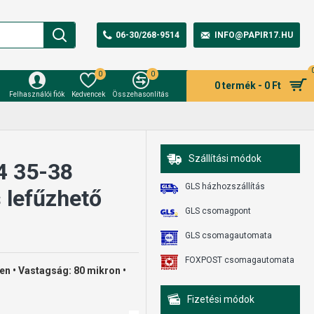
06-30/268-9514
INFO@PAPIR17.HU
0
0
0 termék - 0 Ft
Felhasználói fiók
Kedvencek
Összehasonlítás
Szállítási módok
4 35-38
GLS házhozszállítás
 lefűzhető
GLS csomagpont
GLS csomagautomata
FOXPOST csomagautomata
telen • Vastagság: 80 mikron •
Fizetési módok