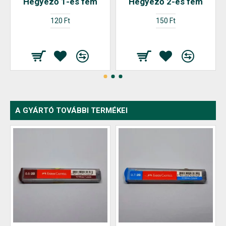
Hegyező 1-es fém
Hegyező 2-es fém
120 Ft
150 Ft
A GYÁRTÓ TOVÁBBI TERMÉKEI