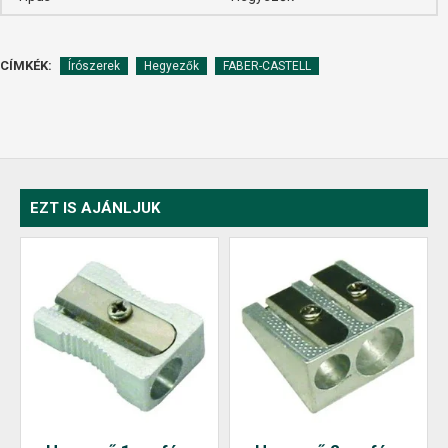
CÍMKÉK:
Írószerek
Hegyezők
FABER-CASTELL
EZT IS AJÁNLJUK