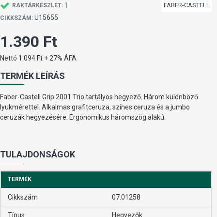
1
FABER-CASTELL
RAKTÁRKÉSZLET:
U15655
CIKKSZÁM:
1.390 Ft
Nettó 1.094 Ft + 27% ÁFA
TERMÉK LEÍRÁS
Faber-Castell Grip 2001 Trio tartályos hegyező. Három különböző
lyukmérettel. Alkalmas grafitceruza, színes ceruza és a jumbo
ceruzák hegyezésére. Ergonomikus háromszög alakú.
TULAJDONSÁGOK
TERMÉK
Cikkszám
07.01258
Típus
Hegyezők