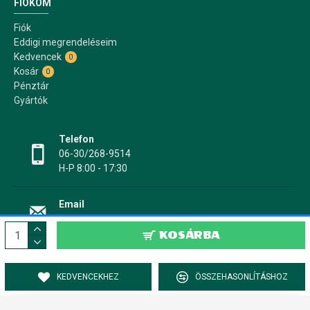
FIÓKOM
Fiók
Eddigi megrendeléseim
Kedvencek
0
Kosár
0
Pénztár
Gyártók
Telefon
06-30/268-9514
H-P 8:00 - 17:30
Email
info@papir17.hu
KOSÁRBA
KEDVENCEKHEZ
ÖSSZEHASONLÍTÁSHOZ
PAPÍR17.HU Papír-, írószer webáruház © 2022-2025 - Minden jog fenntartva!