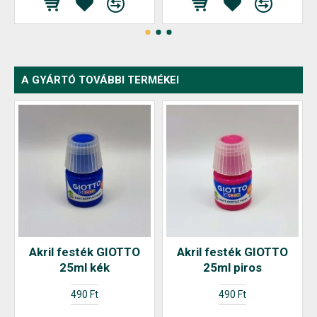
A GYÁRTÓ TOVÁBBI TERMÉKEI
Akril festék GIOTTO
Akril festék GIOTTO
25ml kék
25ml piros
490 Ft
490 Ft