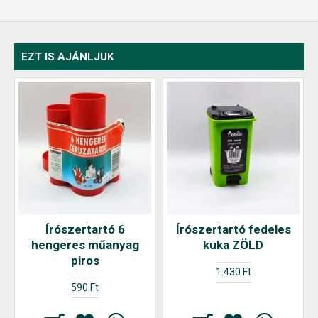
EZT IS AJÁNLJUK
Írószertartó 6
Írószertartó fedeles
hengeres műanyag
kuka ZÖLD
piros
1.430 Ft
590 Ft