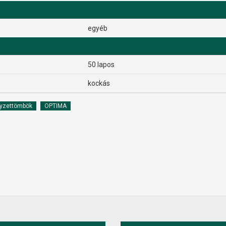
egyéb
50 lapos
kockás
yzettömbök
OPTIMA