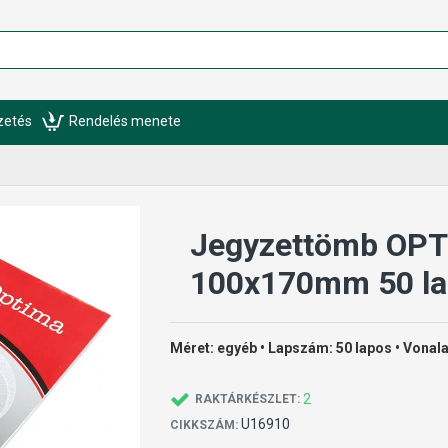
izetés
Rendelés menete
Jegyzettömb OP
100x170mm 50 la
Méret: egyéb • Lapszám: 50 lapos • Vonal
2
RAKTÁRKÉSZLET:
U16910
CIKKSZÁM: