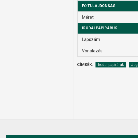
FŐ TULAJDONSÁG
Méret
IRODAI PAPÍRÁRUK
Lapszám
Vonalazás
CÍMKÉK:
Irodai papíráruk
Jeg