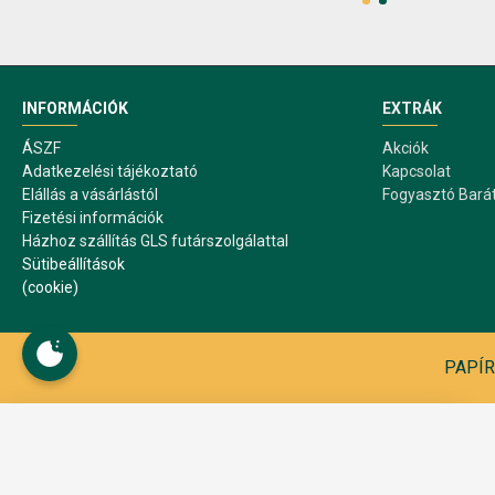
INFORMÁCIÓK
EXTRÁK
ÁSZF
Akciók
Adatkezelési tájékoztató
Kapcsolat
Elállás a vásárlástól
Fogyasztó Bará
Fizetési információk
Házhoz szállítás GLS futárszolgálattal
Sütibeállítások
(cookie)
PAPÍR1
Sütibeállítások
A webáruház működése közben sütiket használ. A