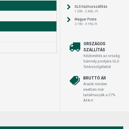
GLS házhozszállítás
1.290 - 2.450,- Ft
Magyar Posta
2.190 - 3.190,-Ft
ORSZÁGOS
SZÁLLÍTÁS
Kézbesítés az ország
bármely pontjára GLS
futárszolgálattal
BRUTTÓ ÁR
Áraink minden
esetben már
tartalmazzák a 27%
ÁFA-t!