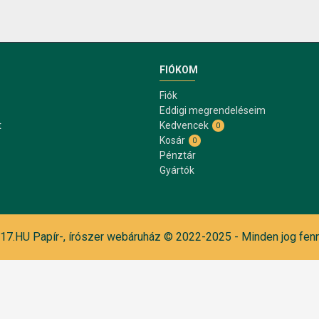
FIÓKOM
Fiók
Eddigi megrendeléseim
t
Kedvencek
0
Kosár
0
Pénztár
Gyártók
7.HU Papír-, írószer webáruház © 2022-2025 - Minden jog fenn