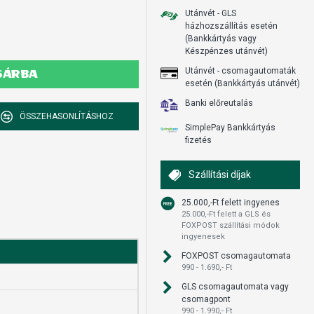
Utánvét - GLS
házhozszállítás esetén
(Bankkártyás vagy
Készpénzes utánvét)
Utánvét - csomagautomaták
SÁRBA
esetén (Bankkártyás utánvét)
Banki előreutalás
ÖSSZEHASONLÍTÁSHOZ
SimplePay Bankkártyás
fizetés
Szállítási díjak
25.000,-Ft felett ingyenes
25.000,-Ft felett a GLS és
FOXPOST szállítási módok
ingyenesek
FOXPOST csomagautomata
990 - 1.690,- Ft
GLS csomagautomata vagy
csomagpont
990 - 1.990,- Ft