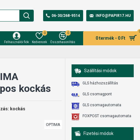
06-30/268-9514
INFO@PAPIR17.HU
0
0
0 termék - 0 Ft
Felhasználói fiók
Kedvencek
Összehasonlítás
Szállítási módok
TIMA
GLS házhozszállítás
pos kockás
GLS csomagpont
GLS csomagautomata
azás: kockás
FOXPOST csomagautomata
OPTIMA
Fizetési módok