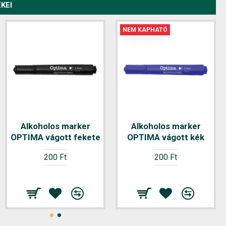
KEI
NEM KAPHATÓ
Alkoholos marker
Jegyzettömb
Alkoholos marker
NYOMELL A/7 50 lapos
OPTIMA vágott fekete
OPTIMA vágott kék
kockás fejben
200 Ft
200 Ft
sapkázott perforált
120 Ft