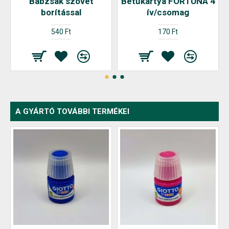
Babzsák szövet
Betűkártya FORTUNA 4
borítással
ív/csomag
540 Ft
170 Ft
A GYÁRTÓ TOVÁBBI TERMÉKEI