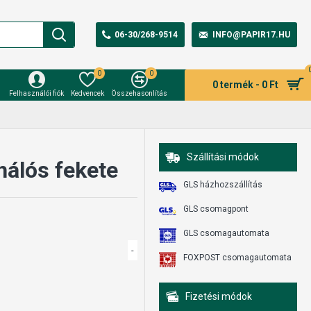
06-30/268-9514
INFO@PAPIR17.HU
0
0
0 termék - 0 Ft
Felhasználói fiók
Kedvencek
Összehasonlítás
Szállítási módok
hálós fekete
GLS házhozszállítás
GLS csomagpont
GLS csomagautomata
-
FOXPOST csomagautomata
Fizetési módok