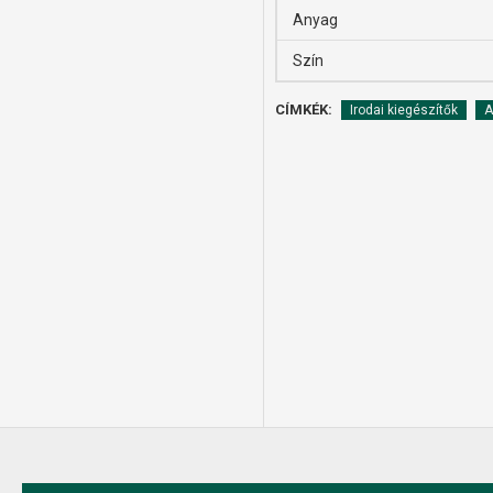
Anyag
Szín
CÍMKÉK:
Irodai kiegészítők
A