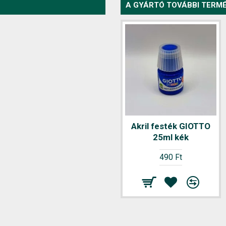
A GYÁRTÓ TOVÁBBI TERMÉ
Akril festék GIOTTO
25ml kék
490 Ft