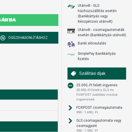
Utánvét - GLS
házhozszállítás esetén
(Bankkártyás vagy
SÁRBA
Készpénzes utánvét)
Utánvét - csomagautomaták
esetén (Bankkártyás utánvét)
ÖSSZEHASONLÍTÁSHOZ
Banki előreutalás
SimplePay Bankkártyás
fizetés
Szállítási díjak
25.000,-Ft felett ingyenes
25.000,-Ft felett a GLS és
FOXPOST szállítási módok
ingyenesek
FOXPOST csomagautomata
990 - 1.690,- Ft
GLS csomagautomata vagy
csomagpont
990 - 1.990,- Ft