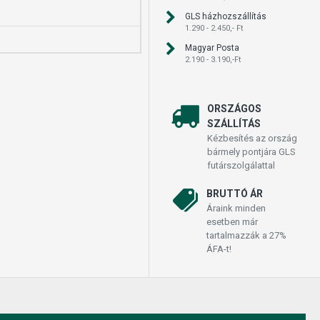
GLS házhozszállítás
1.290 - 2.450,- Ft
Magyar Posta
2.190 - 3.190,-Ft
ORSZÁGOS
SZÁLLÍTÁS
Kézbesítés az ország
bármely pontjára GLS
futárszolgálattal
BRUTTÓ ÁR
Áraink minden
esetben már
tartalmazzák a 27%
ÁFA-t!