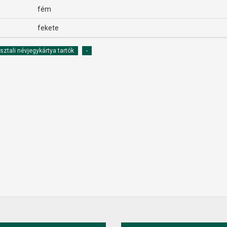
fém
fekete
sztali névjegykártya tartók
-