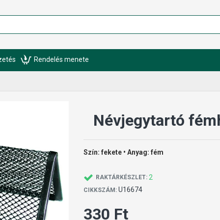
izetés
Rendelés menete
Névjegytartó fém
Szín: fekete • Anyag: fém
2
RAKTÁRKÉSZLET:
U16674
CIKKSZÁM:
330 Ft