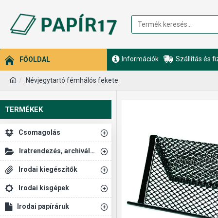
Információk
Szállítás és f
FŐOLDAL
Névjegytartó fémhálós fekete
TERMÉKEK
Csomagolás
Iratrendezés, archiválás
Irodai kiegészítők
Irodai kisgépek
Irodai papíráruk