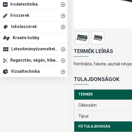
Irodatechnika
Írószerek
Iskolaszerek
Kreatív hobby
Létesítményüzemeltetés
TERMÉK LEÍRÁS
Ragasztás, vágás, hibajavítás
Fémhálós, fekete, asztali névje
Vizuáltechnika
TULAJDONSÁGOK
TERMÉK
Cikkszám
Típus
FŐ TULAJDONSÁG