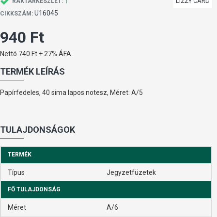
1
LIZZY CARD
RAKTÁRKÉSZLET:
U16045
CIKKSZÁM:
940 Ft
Nettó 740 Ft + 27% ÁFA
TERMÉK LEÍRÁS
Papírfedeles, 40 sima lapos notesz, Méret: A/5
TULAJDONSÁGOK
TERMÉK
Típus
Jegyzetfüzetek
FŐ TULAJDONSÁG
Méret
A/6