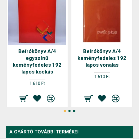
Beírókönyv A/4
Beírókönyv A/4
egyszínű
keményfedeles 192
keményfedeles 192
lapos vonalas
lapos kockás
1.610 Ft
1.610 Ft
A GYÁRTÓ TOVÁBBI TERMÉKEI