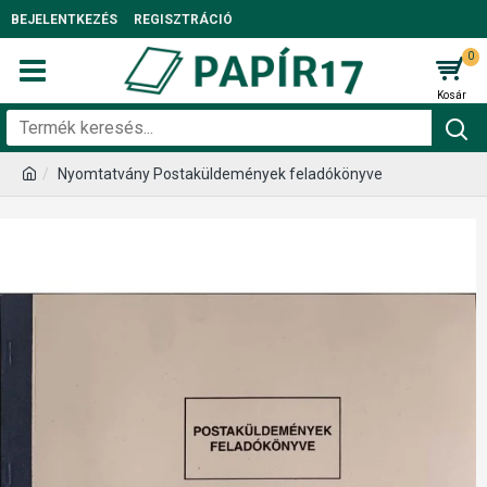
BEJELENTKEZÉS
REGISZTRÁCIÓ
0
Nyomtatvány Postaküldemények feladókönyve