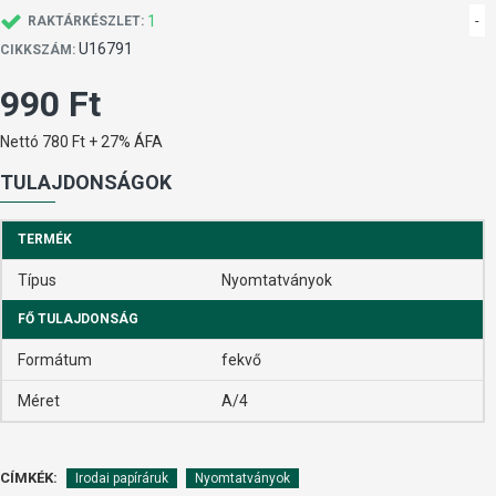
1
-
RAKTÁRKÉSZLET:
U16791
CIKKSZÁM:
990 Ft
Nettó 780 Ft + 27% ÁFA
TULAJDONSÁGOK
TERMÉK
Típus
Nyomtatványok
FŐ TULAJDONSÁG
Formátum
fekvő
Méret
A/4
CÍMKÉK:
Irodai papíráruk
Nyomtatványok