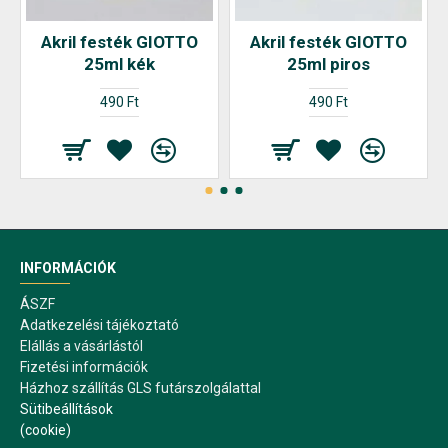
Akril festék GIOTTO
Akril festék GIOTTO
25ml kék
25ml piros
490 Ft
490 Ft
INFORMÁCIÓK
ÁSZF
Adatkezelési tájékoztató
Elállás a vásárlástól
Fizetési információk
Házhoz szállítás GLS futárszolgálattal
Sütibeállítások
(cookie)