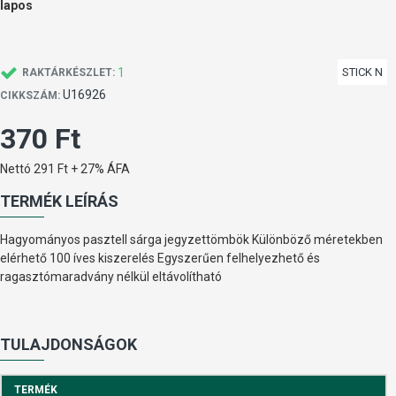
lapos
1
STICK N
RAKTÁRKÉSZLET:
U16926
CIKKSZÁM:
370 Ft
Nettó 291 Ft + 27% ÁFA
TERMÉK LEÍRÁS
Hagyományos pasztell sárga jegyzettömbök Különböző méretekben
elérhető 100 íves kiszerelés Egyszerűen felhelyezhető és
ragasztómaradvány nélkül eltávolítható
TULAJDONSÁGOK
TERMÉK