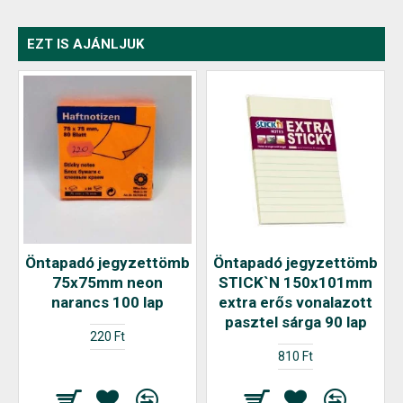
EZT IS AJÁNLJUK
Öntapadó jegyzettömb
Öntapadó jegyzettömb
75x75mm neon
STICK`N 150x101mm
narancs 100 lap
extra erős vonalazott
pasztel sárga 90 lap
220 Ft
810 Ft