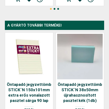
A GYÁRTÓ TOVÁBBI TERMÉKEI
Öntapadó jegyzettömb
Öntapadó jegyzettömb
STICK`N 150x101mm
STICK`N 38x50mm
extra erős vonalazott
újrahasznosított
pasztel sárga 90 lap
pasztel kék (1db)