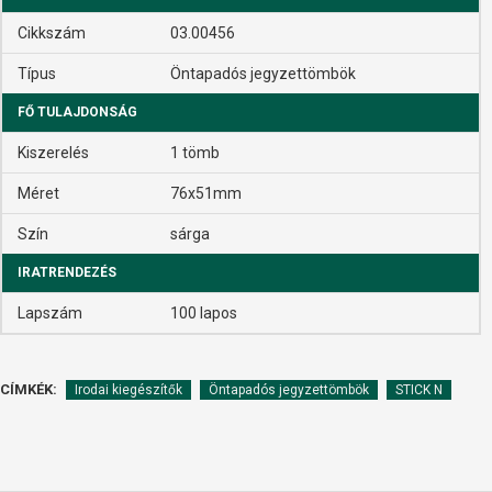
Cikkszám
03.00456
Típus
Öntapadós jegyzettömbök
FŐ TULAJDONSÁG
Kiszerelés
1 tömb
Méret
76x51mm
Szín
sárga
IRATRENDEZÉS
Lapszám
100 lapos
CÍMKÉK:
Irodai kiegészítők
Öntapadós jegyzettömbök
STICK N