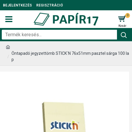
BEJELENTKEZÉS
REGISZTRÁCIÓ
0
Öntapadó jegyzettömb STICK`N 76x51mm pasztel sárga 100 la
p