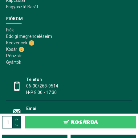
Kapcsolat
Fogyasztó Barát
FIÓKOM
Fiók
Eddigi megrendeléseim
Kedvencek
0
Kosár
0
Pénztár
Gyártók
Telefon
06-30/268-9514
H-P 8:00 - 17:30
Email
info@papir17.hu
KOSÁRBA