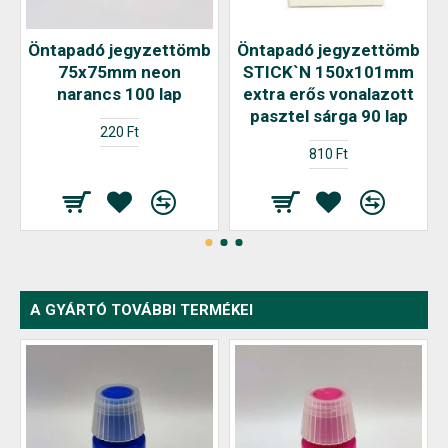
Öntapadó jegyzettömb
Öntapadó jegyzettömb
75x75mm neon
STICK`N 150x101mm
narancs 100 lap
extra erős vonalazott
pasztel sárga 90 lap
220 Ft
810 Ft
A GYÁRTÓ TOVÁBBI TERMÉKEI