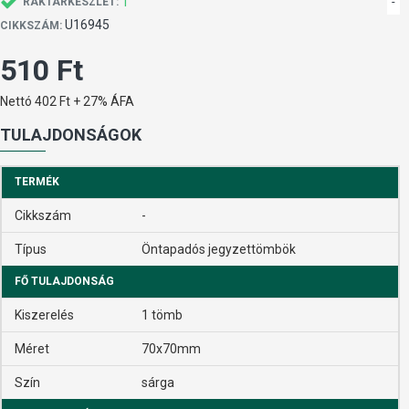
1
-
RAKTÁRKÉSZLET:
U16945
CIKKSZÁM:
510 Ft
Nettó 402 Ft + 27% ÁFA
TULAJDONSÁGOK
TERMÉK
Cikkszám
-
Típus
Öntapadós jegyzettömbök
FŐ TULAJDONSÁG
Kiszerelés
1 tömb
Méret
70x70mm
Szín
sárga