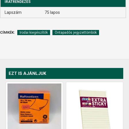
IRATRENDEZÉS
Lapszám
75 lapos
CÍMKÉK:
Irodai kiegészítők
Öntapadós jegyzettömbök
EZT IS AJÁNLJUK