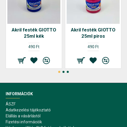
Akril festék GIOTTO
Akril festék GIOTTO
25ml kék
25ml piros
490 Ft
490 Ft
INFORMÁCIÓK
ÁSZF
Adatkezelési tájékoztató
Elállás a vásárlástól
Fizetési információk