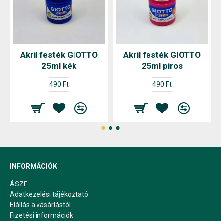
Akril festék GIOTTO
Akril festék GIOTTO
25ml kék
25ml piros
490 Ft
490 Ft
INFORMÁCIÓK
ÁSZF
Adatkezelési tájékoztató
Elállás a vásárlástól
Fizetési információk