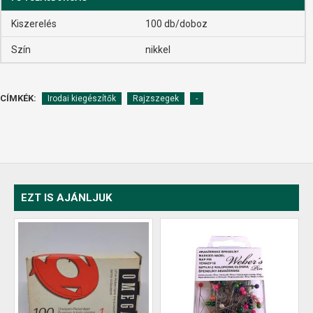
Kiszerelés
100 db/doboz
Szín
nikkel
CÍMKÉK:
Irodai kiegészítők
Rajzszegek
-
EZT IS AJÁNLJUK