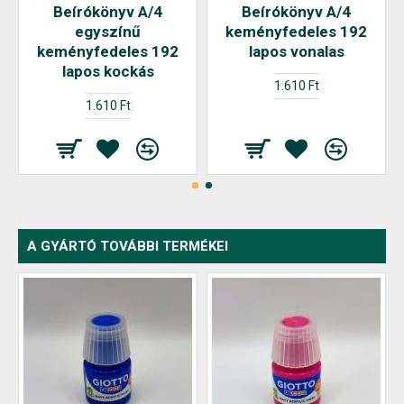
Beírókönyv A/4
Beírókönyv A/4
egyszínű
keményfedeles 192
keményfedeles 192
lapos vonalas
lapos kockás
1.610 Ft
1.610 Ft
A GYÁRTÓ TOVÁBBI TERMÉKEI