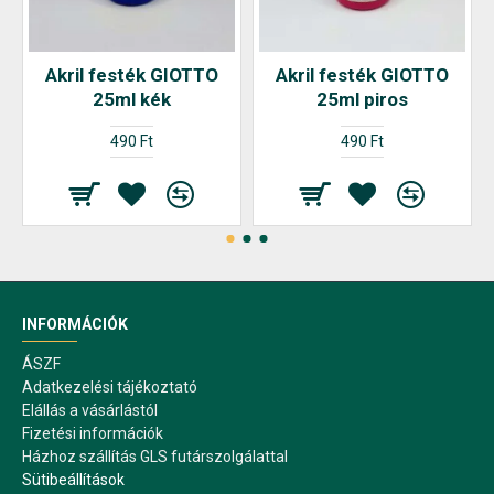
Akril festék GIOTTO
Akril festék GIOTTO
25ml kék
25ml piros
490 Ft
490 Ft
INFORMÁCIÓK
ÁSZF
Adatkezelési tájékoztató
Elállás a vásárlástól
Fizetési információk
Házhoz szállítás GLS futárszolgálattal
Sütibeállítások