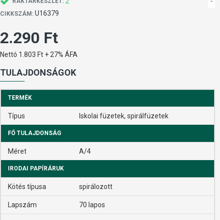
2
-
RAKTÁRKÉSZLET:
U16379
CIKKSZÁM:
2.290 Ft
Nettó 1.803 Ft + 27% ÁFA
TULAJDONSÁGOK
TERMÉK
Típus
Iskolai füzetek, spirálfüzetek
FŐ TULAJDONSÁG
Méret
A/4
IRODAI PAPÍRÁRUK
Kötés típusa
spirálozott
Lapszám
70 lapos