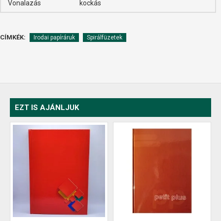
Vonalazás
kockás
CÍMKÉK:
Irodai papíráruk
Spirálfüzetek
EZT IS AJÁNLJUK