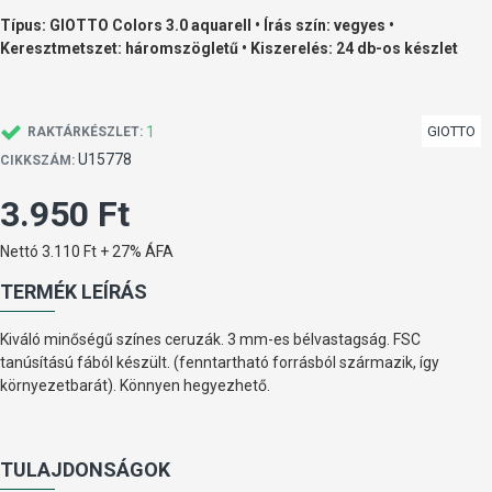
Típus: GIOTTO Colors 3.0 aquarell • Írás szín: vegyes •
Keresztmetszet: háromszögletű • Kiszerelés: 24 db-os készlet
1
GIOTTO
RAKTÁRKÉSZLET:
U15778
CIKKSZÁM:
3.950 Ft
Nettó 3.110 Ft + 27% ÁFA
TERMÉK LEÍRÁS
Kiváló minőségű színes ceruzák. 3 mm-es bélvastagság. FSC
tanúsítású fából készült. (fenntartható forrásból származik, így
környezetbarát). Könnyen hegyezhető.
TULAJDONSÁGOK