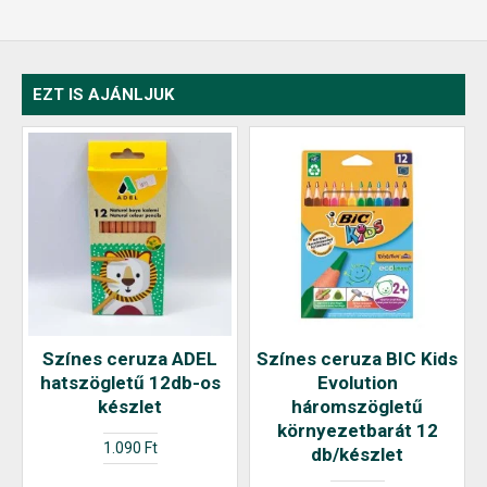
EZT IS AJÁNLJUK
Színes ceruza ADEL
Színes ceruza BIC Kids
hatszögletű 12db-os
Evolution
készlet
háromszögletű
környezetbarát 12
1.090 Ft
db/készlet