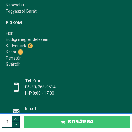
Kapcsolat
Fogyasztó Barát
FIÓKOM
Fiók
Eddigi megrendeléseim
Kedvencek
0
Kosár
0
Pénztár
Gyártók
Telefon
06-30/268-9514
H-P 8:00 - 17:30
Email
info@papir17.hu
KOSÁRBA