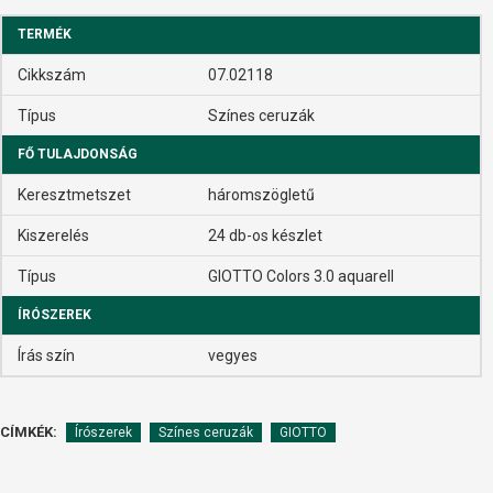
TERMÉK
Cikkszám
07.02118
Típus
Színes ceruzák
FŐ TULAJDONSÁG
Keresztmetszet
háromszögletű
Kiszerelés
24 db-os készlet
Típus
GIOTTO Colors 3.0 aquarell
ÍRÓSZEREK
Írás szín
vegyes
CÍMKÉK:
Írószerek
Színes ceruzák
GIOTTO