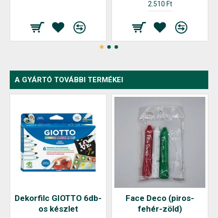
2.510 Ft
A GYÁRTÓ TOVÁBBI TERMÉKEI
Dekorfilc GIOTTO 6db-
Face Deco (piros-
os készlet
fehér-zöld)