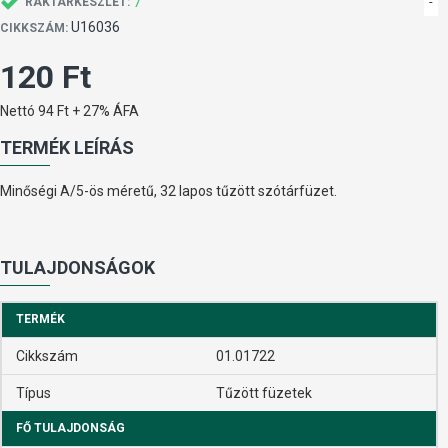
7
-
RAKTÁRKÉSZLET:
U16036
CIKKSZÁM:
120 Ft
Nettó 94 Ft + 27% ÁFA
TERMÉK LEÍRÁS
Minőségi A/5-ös méretű, 32 lapos tűzött szótárfüzet.
TULAJDONSÁGOK
TERMÉK
Cikkszám
01.01722
Típus
Tűzött füzetek
FŐ TULAJDONSÁG