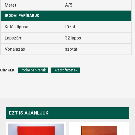
Méret
A/5
IRODAI PAPÍRÁRUK
Kötés típusa
tűzött
Lapszám
32 lapos
Vonalazás
szótár
CÍMKÉK:
Irodai papíráruk
Tűzött füzetek
EZT IS AJÁNLJUK