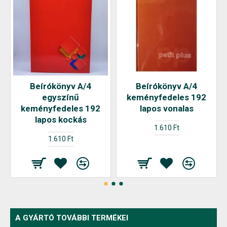
Beírókönyv A/4
Beírókönyv A/4
egyszínű
keményfedeles 192
keményfedeles 192
lapos vonalas
lapos kockás
1.610 Ft
1.610 Ft
A GYÁRTÓ TOVÁBBI TERMÉKEI