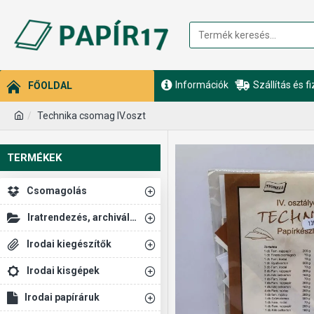
Információk
Szállítás és f
FŐOLDAL
Technika csomag IV.oszt
TERMÉKEK
Csomagolás
Iratrendezés, archiválás
Irodai kiegészítők
Irodai kisgépek
Irodai papíráruk