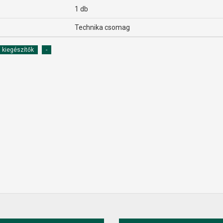
1 db
Technika csomag
i kiegészítők
-