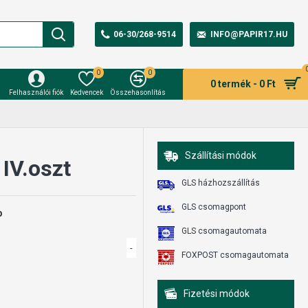
06-30/268-9514
INFO@PAPIR17.HU
0
0
0 termék - 0 Ft
Felhasználói fiók
Kedvencek
Összehasonlítás
Szállítási módok
IV.oszt
GLS házhozszállítás
GLS csomagpont
b
GLS csomagautomata
-
FOXPOST csomagautomata
Fizetési módok