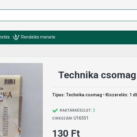
izetés
Rendelés menete
Technika csomag 
Típus: Technika csomag • Kiszerelés: 1 d
3
RAKTÁRKÉSZLET:
U16551
CIKKSZÁM:
130 Ft