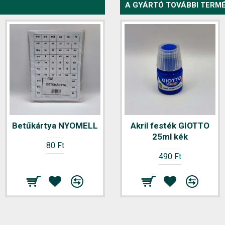
A GYÁRTÓ TOVÁBBI TERMÉ
Betűkártya NYOMELL
Akril festék GIOTTO
Betűkivágó 2
ív/csomag
25ml kék
80 Ft
80 Ft
490 Ft