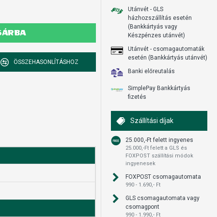
Utánvét - GLS
házhozszállítás esetén
(Bankkártyás vagy
SÁRBA
Készpénzes utánvét)
Utánvét - csomagautomaták
esetén (Bankkártyás utánvét)
ÖSSZEHASONLÍTÁSHOZ
Banki előreutalás
SimplePay Bankkártyás
fizetés
Szállítási díjak
25.000,-Ft felett ingyenes
25.000,-Ft felett a GLS és
FOXPOST szállítási módok
ingyenesek
FOXPOST csomagautomata
990 - 1.690,- Ft
GLS csomagautomata vagy
csomagpont
990 - 1.990,- Ft