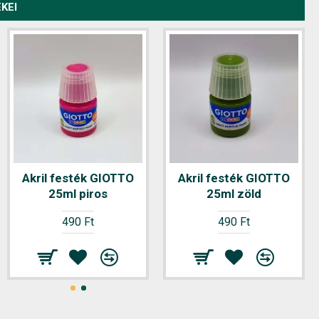
KEI
Betűkivágó FORTUNA
Akril festék GIOTTO
Akril festék GIOTTO
2 ív/csomag
25ml piros
25ml zöld
130 Ft
490 Ft
490 Ft