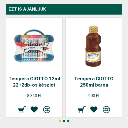
EZT IS AJÁNLJUK
Tempera GIOTTO 12ml
Tempera GIOTTO
22+2db-os készlet
250ml barna
8.840 Ft
900 Ft