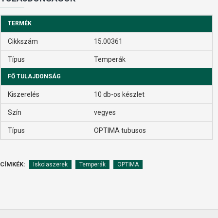
TERMÉK
Cikkszám
15.00361
Típus
Temperák
FŐ TULAJDONSÁG
Kiszerelés
10 db-os készlet
Szín
vegyes
Típus
OPTIMA tubusos
CÍMKÉK:
Iskolaszerek
Temperák
OPTIMA