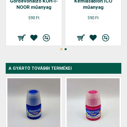
Görbevonalzó KOH-I-
Kémiasablon ICO
NOOR műanyag
műanyag
590 Ft
590 Ft
A GYÁRTÓ TOVÁBBI TERMÉKEI