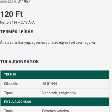
U11957
CIKKSZÁM:
120 Ft
Nettó 94 Ft + 27% ÁFA
TERMÉK LEÍRÁS
Átlátszó, műanyag, egyenes vonalzó egyesével csomagolva.
TULAJDONSÁGOK
TERMÉK
Cikkszám
15.01444
Típus
Vonalzók, szögmérők
FŐ TULAJDONSÁG
Típus
Egyenes vonalzó