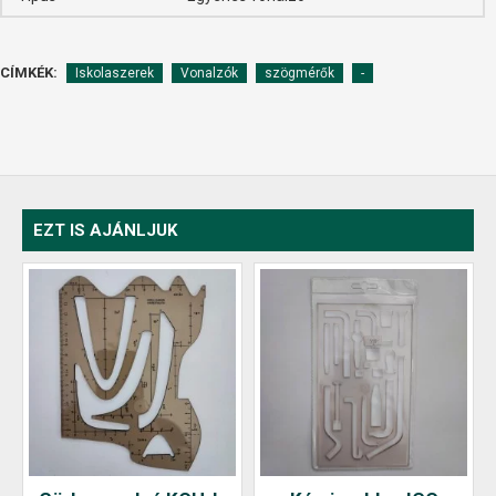
CÍMKÉK:
Iskolaszerek
Vonalzók
szögmérők
-
EZT IS AJÁNLJUK