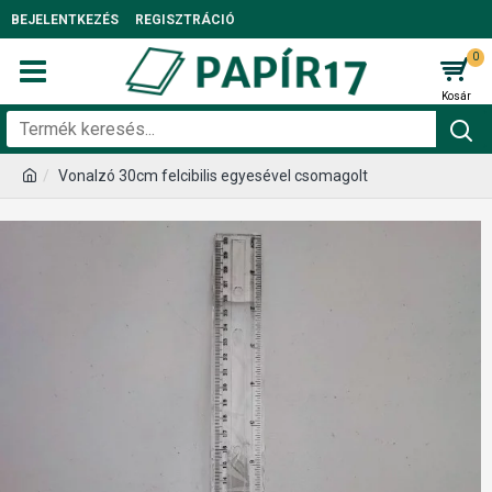
BEJELENTKEZÉS
REGISZTRÁCIÓ
0
Vonalzó 30cm felcibilis egyesével csomagolt