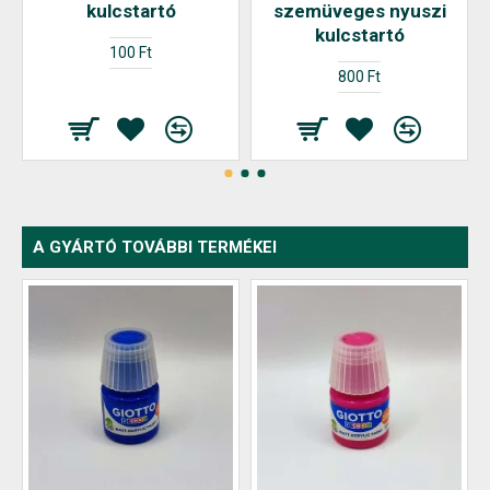
kulcstartó
szemüveges nyuszi
kulcstartó
100 Ft
800 Ft
A GYÁRTÓ TOVÁBBI TERMÉKEI