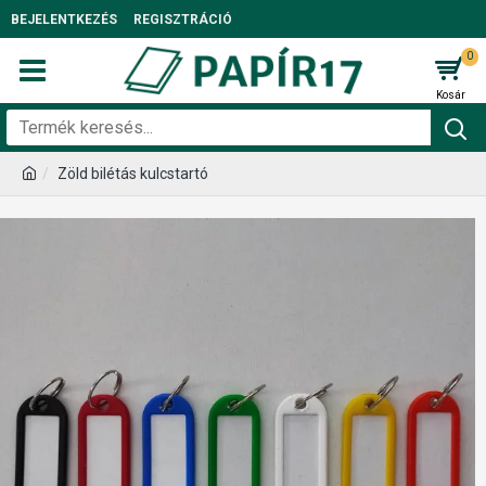
BEJELENTKEZÉS
REGISZTRÁCIÓ
0
Zöld bilétás kulcstartó