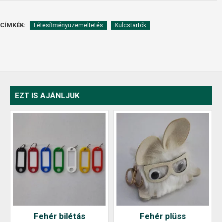
CÍMKÉK:
Létesítményüzemeltetés
Kulcstartók
EZT IS AJÁNLJUK
Fehér bilétás
Fehér plüss